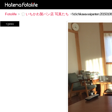
Fotolife
>
いちかわ製パン店 写真たち
>
<prev