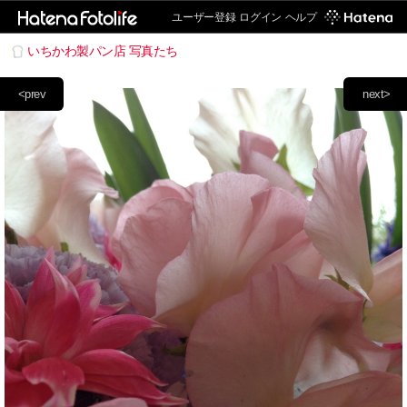
ユーザー登録
ログイン
ヘルプ
いちかわ製パン店 写真たち
<prev
next>