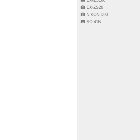
EX-ZS180
EX-ZS20
NIKON D90
SO-41B