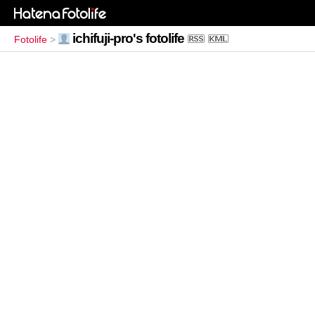
ichifuji-pro's fotolife
Fotolife
>