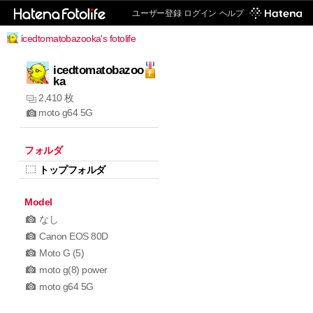
ユーザー登録
ログイン
ヘルプ
icedtomatobazooka's fotolife
icedtomatobazoo
ka
2,410 枚
moto g64 5G
フォルダ
トップフォルダ
Model
なし
Canon EOS 80D
Moto G (5)
moto g(8) power
moto g64 5G