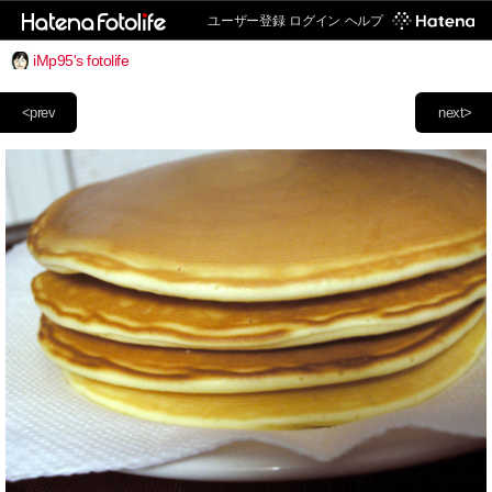
ユーザー登録
ログイン
ヘルプ
iMp95's fotolife
<prev
next>