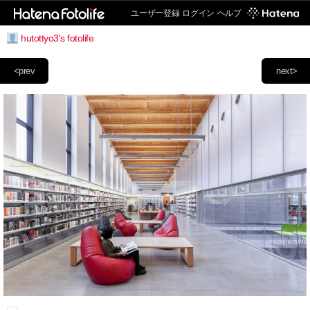
ユーザー登録
ログイン
ヘルプ
hutottyo3's fotolife
<prev
next>