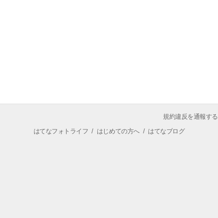
規約違反を通報する
はてなフォトライフ
/
はじめての方へ
/
はてなブログ