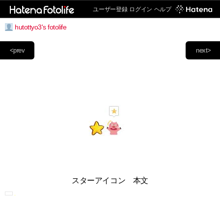
ユーザー登録
ログイン
ヘルプ
hutottyo3's fotolife
<prev
next>
スターアイコン 本文