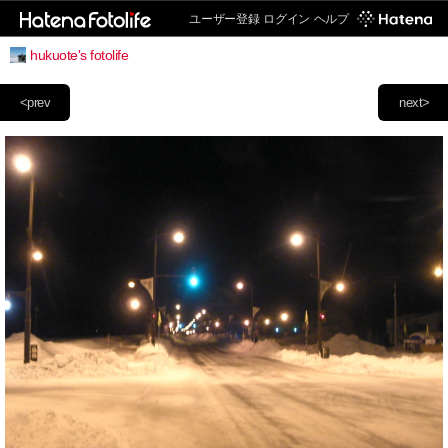
ユーザー登録
ログイン
ヘルプ
hukuote's fotolife
<prev
next>