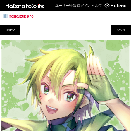
ユーザー登録
ログイン
ヘルプ
hosikuzupiano
<prev
next>