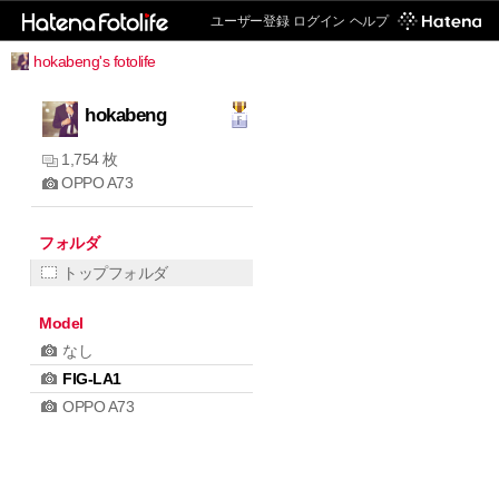
ユーザー登録
ログイン
ヘルプ
hokabeng's fotolife
hokabeng
1,754 枚
OPPO A73
フォルダ
トップフォルダ
Model
なし
FIG-LA1
OPPO A73