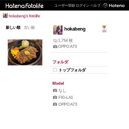
ユーザー登録
ログイン
ヘルプ
hokabeng's fotolife
新しい順
|
古い順
hokabeng
1,754 枚
OPPO A73
フォルダ
トップフォルダ
Model
なし
FIG-LA1
OPPO A73