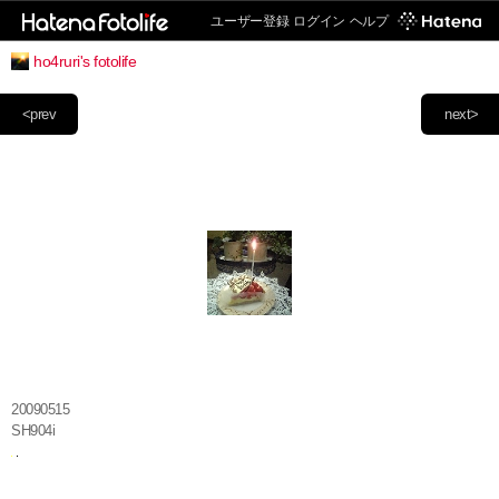
ユーザー登録
ログイン
ヘルプ
ho4ruri's fotolife
<prev
next>
20090515
SH904i