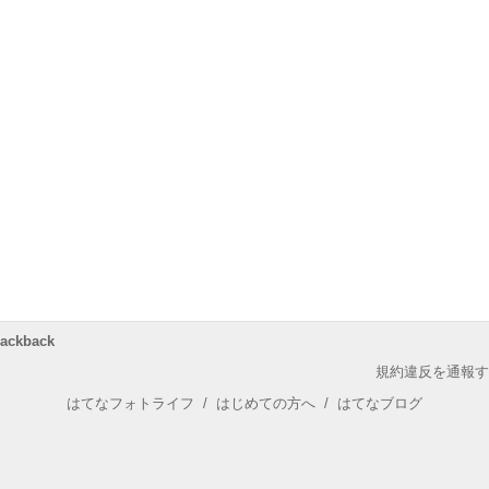
rackback
規約違反を通報す
はてなフォトライフ
/
はじめての方へ
/
はてなブログ