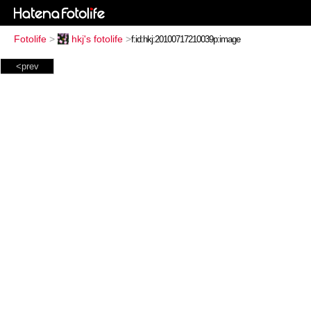
Fotolife
>
hkj's fotolife
>
<prev