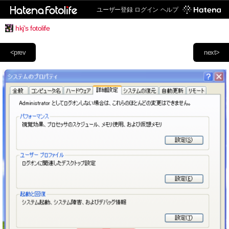
ユーザー登録
ログイン
ヘルプ
hkj's fotolife
<prev
next>