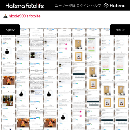
ユーザー登録
ログイン
ヘルプ
hitode909's fotolife
<prev
next>