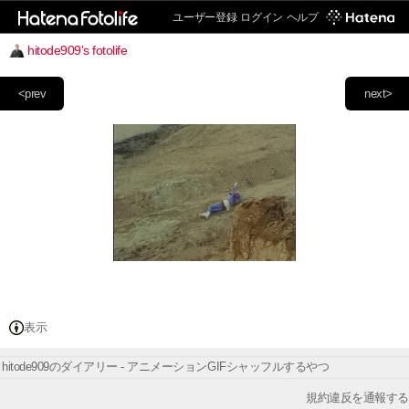
ユーザー登録
ログイン
ヘルプ
hitode909's fotolife
<prev
next>
表示
hitode909のダイアリー - アニメーションGIFシャッフルするやつ
規約違反を通報する