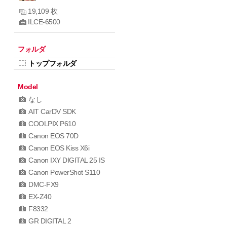
19,109 枚
ILCE-6500
フォルダ
トップフォルダ
Model
なし
AIT CarDV SDK
COOLPIX P610
Canon EOS 70D
Canon EOS Kiss X6i
Canon IXY DIGITAL 25 IS
Canon PowerShot S110
DMC-FX9
EX-Z40
F8332
GR DIGITAL 2