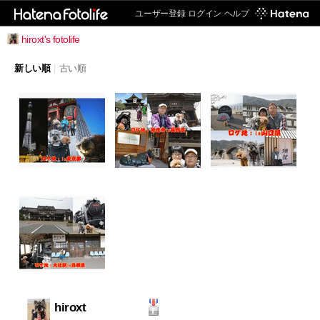
ユーザー登録
ログイン
ヘルプ
hiroxt's fotolife
新しい順
|
古い順
hiroxt