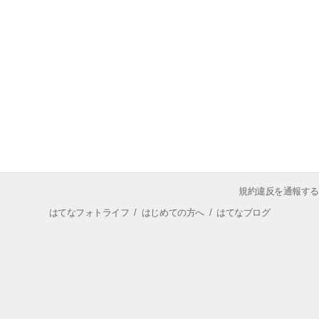
規約違反を通報する
はてなフォトライフ
/
はじめての方へ
/
はてなブログ