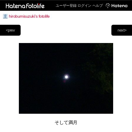
ユーザー登録
ログイン
ヘルプ
hirobumisuzuki's fotolife
<prev
next>
そして満月