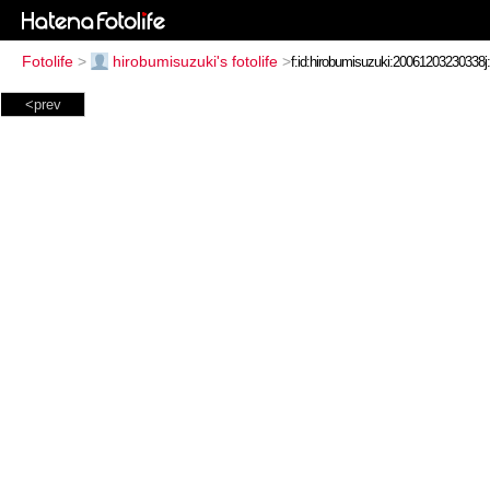
Fotolife
>
hirobumisuzuki's fotolife
>
<prev