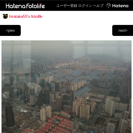
ユーザー登録
ログイン
ヘルプ
hiratake55's fotolife
<prev
next>