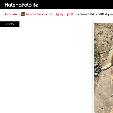
Fotolife
>
himii's fotolife
>
猫島 青島
>
<prev