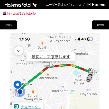
ユーザー登録
ログイン
ヘルプ
himaka715's fotolife
<prev
next>