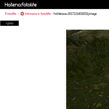
Fotolife
>
hiirosou's fotolife
>
<prev