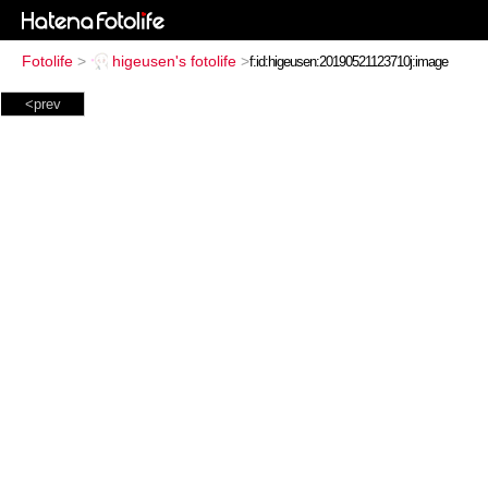
Fotolife
>
higeusen's fotolife
>
<prev