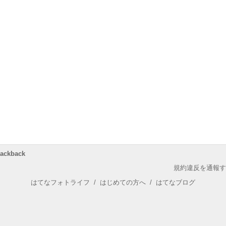
rackback
規約違反を通報す
はてなフォトライフ
/
はじめての方へ
/
はてなブログ