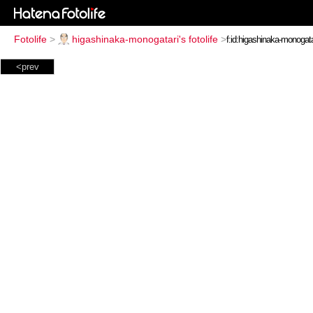
Fotolife
>
higashinaka-monogatari's fotolife
>
<prev