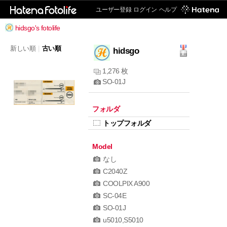
ユーザー登録
ログイン
ヘルプ
hidsgo's fotolife
新しい順
|
古い順
hidsgo
1,276 枚
SO-01J
フォルダ
トップフォルダ
Model
なし
C2040Z
COOLPIX A900
SC-04E
SO-01J
u5010,S5010