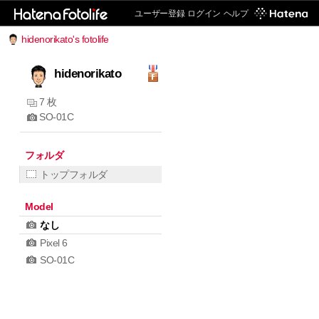
ユーザー登録
ログイン
ヘルプ
hidenorikato's fotolife
hidenorikato
7 枚
SO-01C
フォルダ
トップフォルダ
Model
なし
Pixel 6
SO-01C