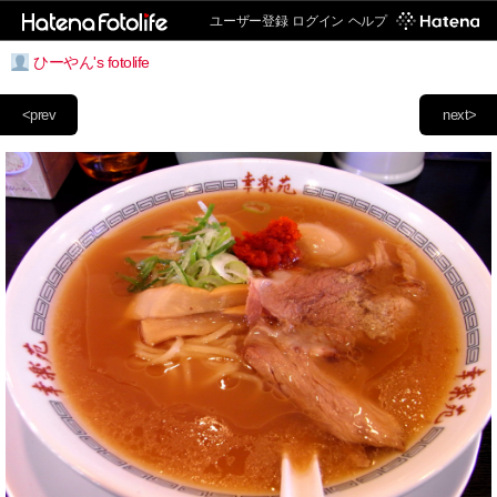
ユーザー登録
ログイン
ヘルプ
ひーやん's fotolife
<prev
next>