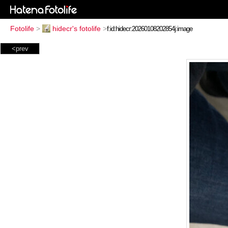
Fotolife
>
hidecr's fotolife
>
<prev