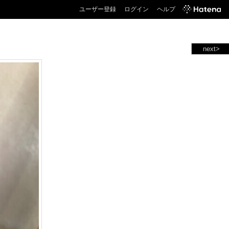
ユーザー登録
ログイン
ヘルプ
next>