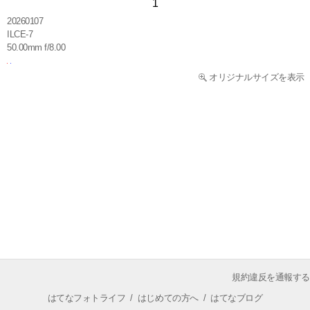
1
20260107
ILCE-7
50.00mm f/8.00
オリジナルサイズを表示
規約違反を通報する
はてなフォトライフ
/
はじめての方へ
/
はてなブログ