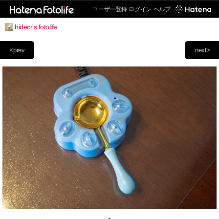
ユーザー登録
ログイン
ヘルプ
hidecr's fotolife
<prev
next>