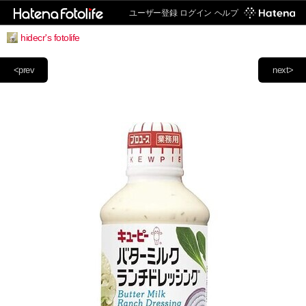
ユーザー登録
ログイン
ヘルプ
hidecr's fotolife
<prev
next>