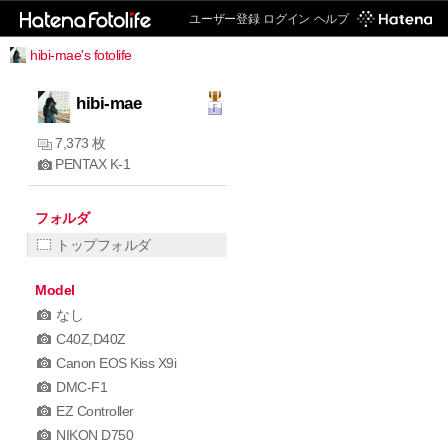
ユーザー登録
ログイン
ヘルプ
hibi-mae's fotolife
hibi-mae
7,373 枚
PENTAX K-1
フォルダ
トップフォルダ
Model
なし
C40Z,D40Z
Canon EOS Kiss X9i
DMC-F1
EZ Controller
NIKON D750