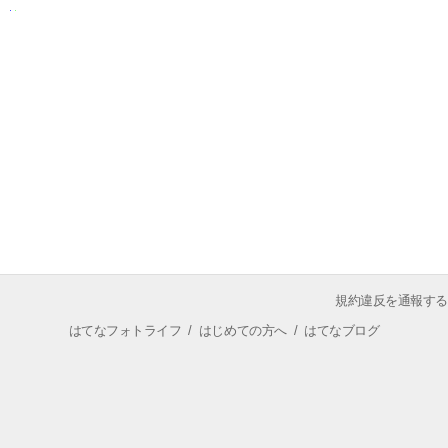
規約違反を通報する
はてなフォトライフ
/
はじめての方へ
/
はてなブログ