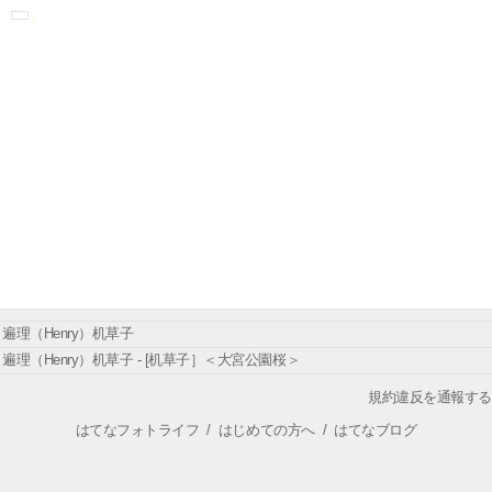
遍理（Henry）机草子
遍理（Henry）机草子 - [机草子］＜大宮公園桜＞
規約違反を通報する
はてなフォトライフ
/
はじめての方へ
/
はてなブログ