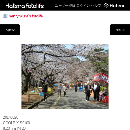
ユーザー登録
ログイン
ヘルプ
henrymiura's fotolife
<prev
next>
20140328
COOLPIX S9100
8.20mm f/4.20