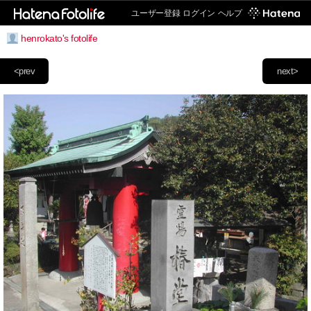
ユーザー登録
ログイン
ヘルプ
henrokato's fotolife
<prev
next>