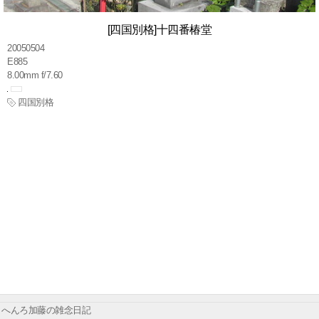
[四国別格]十四番椿堂
20050504
E885
8.00mm f/7.60
四国別格
へんろ加藤の雑念日記