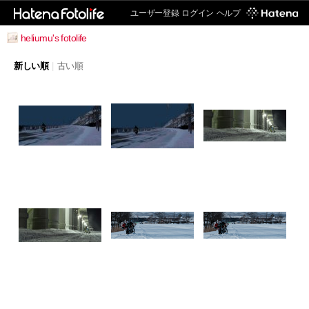
ユーザー登録
ログイン
ヘルプ
heliumu's fotolife
新しい順
|
古い順