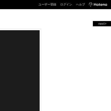
ユーザー登録
ログイン
ヘルプ
next>