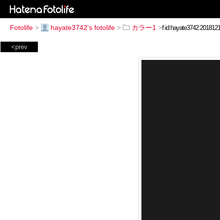
Fotolife
>
hayate3742's fotolife
>
カラー1
>
<prev