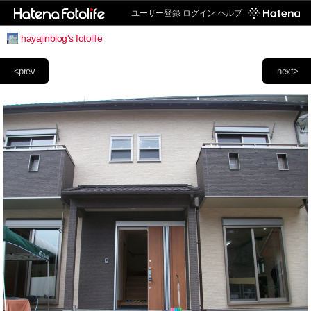
ユーザー登録
ログイン
ヘルプ
hayajinblog's fotolife
<prev
next>