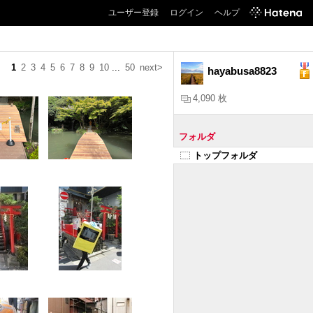
ユーザー登録
ログイン
ヘルプ
1
2
3
4
5
6
7
8
9
10
...
50
next>
hayabusa8823
4,090 枚
フォルダ
トップフォルダ