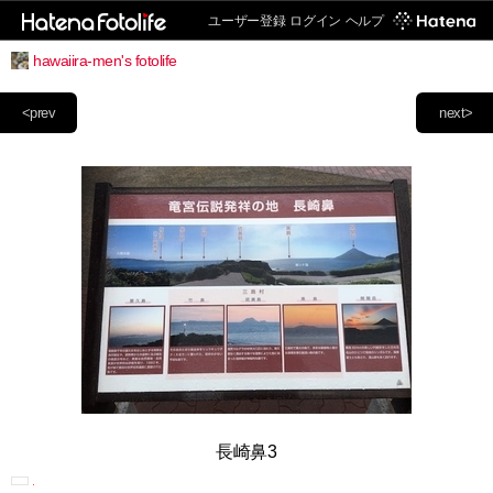
ユーザー登録
ログイン
ヘルプ
hawaiira-men's fotolife
<prev
next>
長崎鼻3