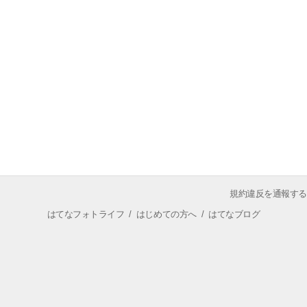
規約違反を通報する
はてなフォトライフ
/
はじめての方へ
/
はてなブログ