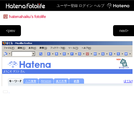
ユーザー登録
ログイン
ヘルプ
hatenahaiku's fotolife
<prev
next>