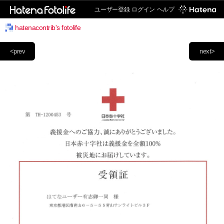
ユーザー登録
ログイン
ヘルプ
hatenacontrib's fotolife
<prev
next>