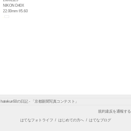
NIKON D40X
22.00mm f/5.60
hatekun50の日記 - 「京都新聞写真コンテスト」
規約違反を通報する
はてなフォトライフ
/
はじめての方へ
/
はてなブログ