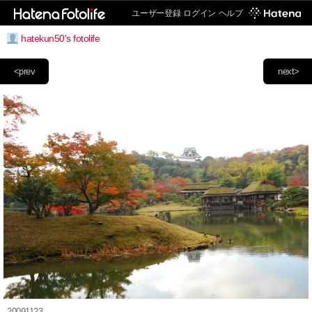
ユーザー登録
ログイン
ヘルプ
hatekun50's fotolife
<prev
next>
20091123