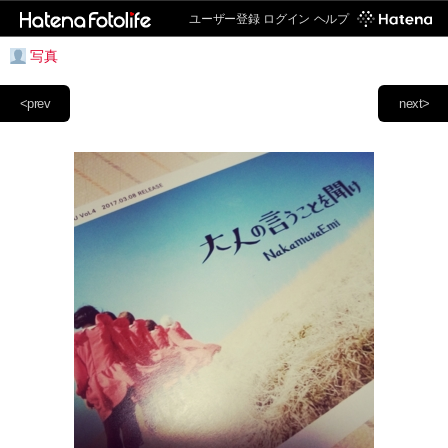
ユーザー登録
ログイン
ヘルプ
写真
<prev
next>