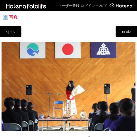
ユーザー登録
ログイン
ヘルプ
写真
<prev
next>