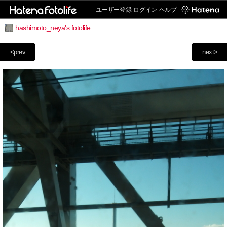
ユーザー登録
ログイン
ヘルプ
hashimoto_neya's fotolife
<prev
next>