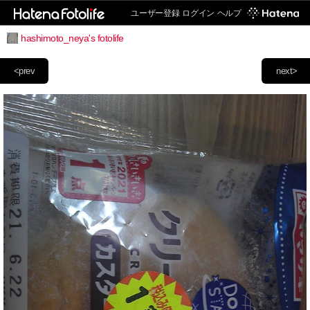
ユーザー登録
ログイン
ヘルプ
hashimoto_neya's fotolife
<prev
next>