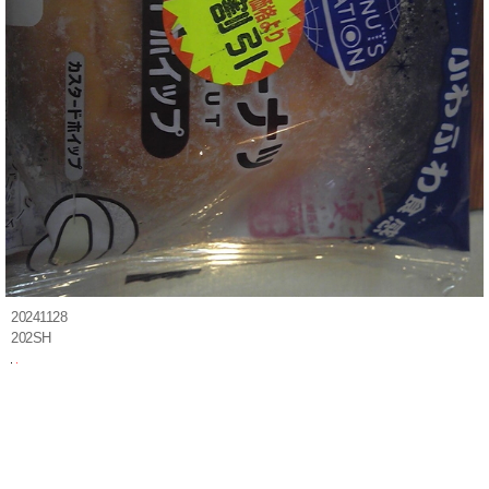
20241128
202SH