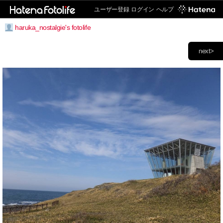
ユーザー登録
ログイン
ヘルプ
haruka_nostalgie's fotolife
next>