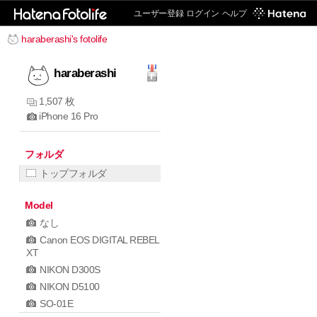
ユーザー登録
ログイン
ヘルプ
haraberashi's fotolife
haraberashi
1,507 枚
iPhone 16 Pro
フォルダ
トップフォルダ
Model
なし
Canon EOS DIGITAL REBEL
XT
NIKON D300S
NIKON D5100
SO-01E