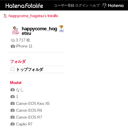
ユーザー登録
ログイン
ヘルプ
happycome_hogetsu's fotolife
happycome_hog
etsu
3,717 枚
iPhone 11
フォルダ
トップフォルダ
Model
なし
1
Canon EOS Kiss X5
Canon EOS R6
Canon EOS R7
Caplio R7