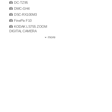
DC-TZ95
DMC-GH4
DSC-RX100M3
FinePix F10
KODAK LS755 ZOOM
DIGITAL CAMERA
more